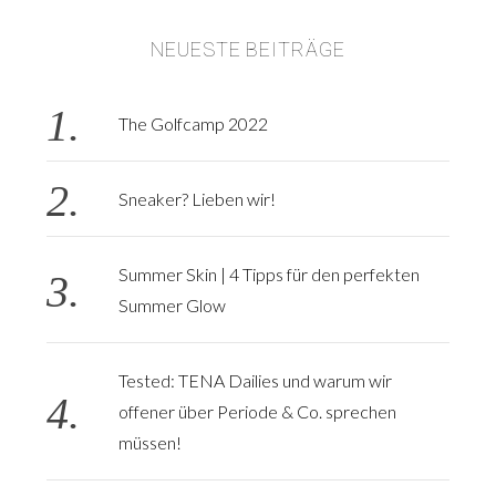
NEUESTE BEITRÄGE
S
e
a
The Golfcamp 2022
r
c
h
Sneaker? Lieben wir!
f
o
r
Summer Skin | 4 Tipps für den perfekten
:
Summer Glow
Tested: TENA Dailies und warum wir
offener über Periode & Co. sprechen
müssen!