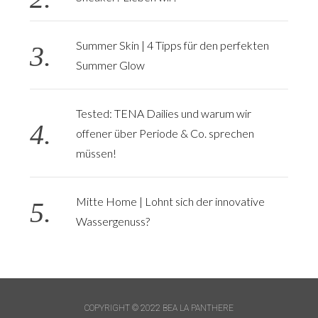
n
a
v
Summer Skin | 4 Tipps für den perfekten
i
Summer Glow
g
a
Tested: TENA Dailies und warum wir
t
offener über Periode & Co. sprechen
i
müssen!
o
n
Mitte Home | Lohnt sich der innovative
Wassergenuss?
COPYRIGHT © 2022 BEA LA PANTHERE