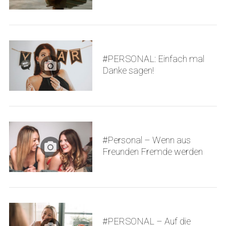
#PERSONAL: Einfach mal
Danke sagen!
S
e
a
r
#Personal – Wenn aus
c
Freunden Fremde werden
h
f
o
r
:
#PERSONAL – Auf die