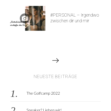
#PERSONAL – Irgendwo
zwischen dir und mir
B
e
i
NEUESTE BEITRÄGE
t
r
a
The Golfcamp 2022
g
s
Sneaker? Lieben wir!