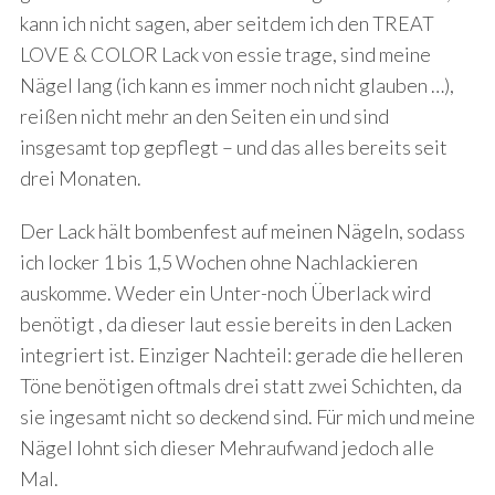
kann ich nicht sagen, aber seitdem ich den TREAT
LOVE & COLOR Lack von essie trage, sind meine
Nägel lang (ich kann es immer noch nicht glauben …),
reißen nicht mehr an den Seiten ein und sind
insgesamt top gepflegt – und das alles bereits seit
drei Monaten.
Der Lack hält bombenfest auf meinen Nägeln, sodass
ich locker 1 bis 1,5 Wochen ohne Nachlackieren
auskomme. Weder ein Unter-noch Überlack wird
benötigt , da dieser laut essie bereits in den Lacken
integriert ist. Einziger Nachteil: gerade die helleren
Töne benötigen oftmals drei statt zwei Schichten, da
sie ingesamt nicht so deckend sind. Für mich und meine
Nägel lohnt sich dieser Mehraufwand jedoch alle
Mal.