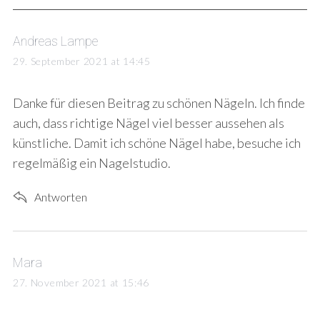
s
Andreas Lampe
a
29. September 2021 at 14:45
y
s
Danke für diesen Beitrag zu schönen Nägeln. Ich finde
:
auch, dass richtige Nägel viel besser aussehen als
künstliche. Damit ich schöne Nägel habe, besuche ich
regelmäßig ein Nagelstudio.
Antworten
s
Mara
a
27. November 2021 at 15:46
y