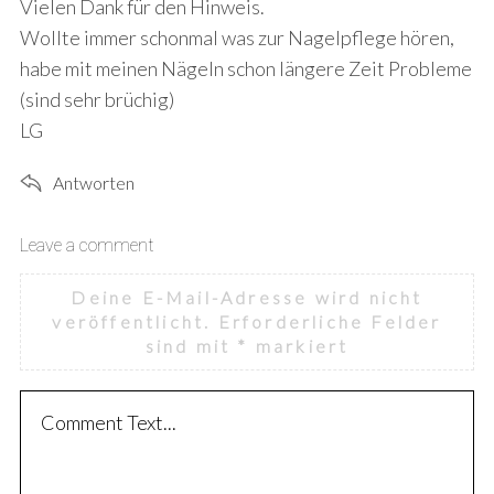
s
Vielen Dank für den Hinweis.
:
Wollte immer schonmal was zur Nagelpflege hören,
habe mit meinen Nägeln schon längere Zeit Probleme
(sind sehr brüchig)
LG
Antworten
Leave a comment
L
e
Deine E-Mail-Adresse wird nicht
a
veröffentlicht.
Erforderliche Felder
v
sind mit
*
markiert
e
a
c
o