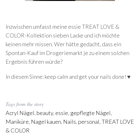
Inzwischen umfasst meine essie TREAT LOVE &
COLOR-Kollektion sieben Lacke und ich möchte
keinen mehr missen. Wer hätte gedacht, dass ein
Spontan-Kauf im Drogeriemarkt je zu einem solchen
Ergebnis führen würde?
In diesem Sinne: keep calm and get your nails done! ♥
Tags from the story
Acryl Nägel
,
beauty
,
essie
,
gepflegte Nägel
,
Maniküre
,
Nagel kauen
,
Nails
,
personal
,
TREAT LOVE
& COLOR