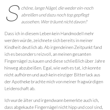
S
chöne, lange Nägel, die weder ein-noch
abreißen und dazu noch top gepflegt
aussehen. Wer träumt nicht davon?
Dass ich in diesem Leben kein Handmodell mehr
werden würde, zeichnete sich bereits in meiner
Kindheit deutlich ab. Ab irgendeinen Zeitpunkt fand
ich es besonders reizvoll, an meinen gesamten
Fingernägel zu kauen und diese schließlich über Jahre
hinweg abzubeißen. Egal, wie weh es tat, ich konnte
nicht aufhören und auch kein einziger Bitterlack aus
der Apotheke brachte mich von meiner fragwürdigen
Leidenschaft ab.
Ich wurde älter und irgendwann bemerkte auch ich,
dass abgekaute Fingernägel nicht hipp und cool sind,