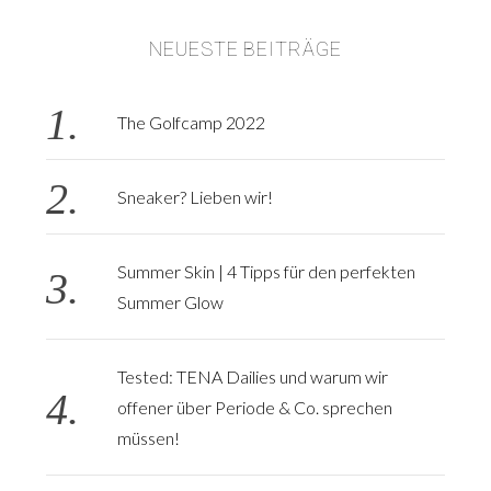
NEUESTE BEITRÄGE
S
e
a
The Golfcamp 2022
r
c
h
Sneaker? Lieben wir!
f
o
r
Summer Skin | 4 Tipps für den perfekten
:
Summer Glow
Tested: TENA Dailies und warum wir
offener über Periode & Co. sprechen
müssen!