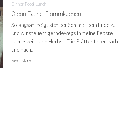
Dinner
,
Food
,
Lunch
Clean Eating: Flammkuchen
Solangsam neigt sich der Sommer dem Ende zu
und wir steuern geradewegs in meine liebste
Jahreszeit: dem Herbst. Die Blätter fallen nach
und nach…
Read More