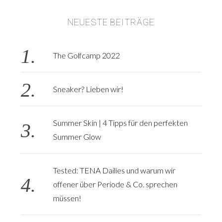
NEUESTE BEITRÄGE
S
e
a
The Golfcamp 2022
r
c
h
Sneaker? Lieben wir!
f
o
r
Summer Skin | 4 Tipps für den perfekten
:
Summer Glow
Tested: TENA Dailies und warum wir
offener über Periode & Co. sprechen
müssen!