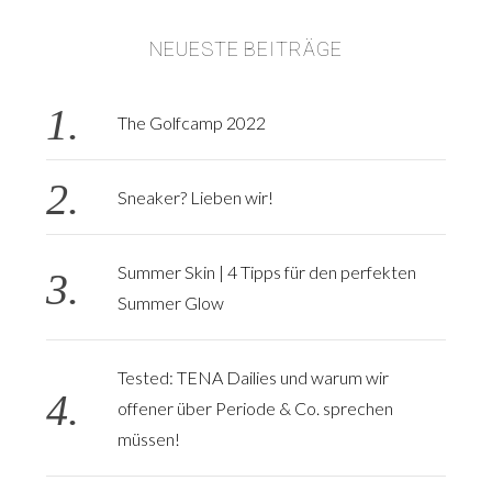
NEUESTE BEITRÄGE
S
e
a
The Golfcamp 2022
r
c
h
Sneaker? Lieben wir!
f
o
r
Summer Skin | 4 Tipps für den perfekten
:
Summer Glow
Tested: TENA Dailies und warum wir
offener über Periode & Co. sprechen
müssen!