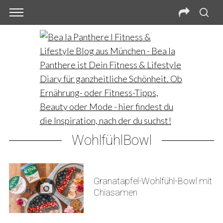
WohlfühlBowl
Granatapfel-Wohlfühl-Bowl mit
Chiasamen