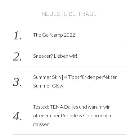
NEUESTE BEITRÄGE
S
e
a
The Golfcamp 2022
r
c
h
Sneaker? Lieben wir!
f
o
r
Summer Skin | 4 Tipps für den perfekten
:
Summer Glow
Tested: TENA Dailies und warum wir
offener über Periode & Co. sprechen
müssen!