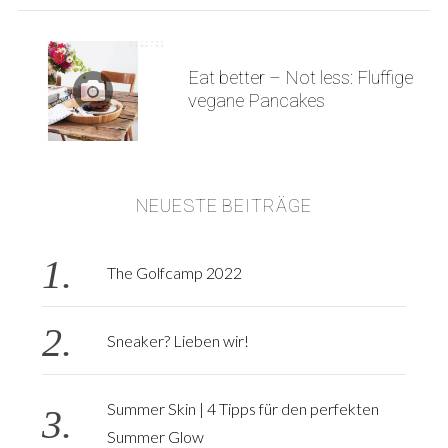
Eat better – Not less: Fluffige
vegane Pancakes
S
e
a
r
NEUESTE BEITRÄGE
c
h
f
The Golfcamp 2022
o
r
:
Sneaker? Lieben wir!
Summer Skin | 4 Tipps für den perfekten
Summer Glow