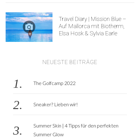
Travel Diary | Mission Blue –
Auf Mallorca mit Biotherm,
Elsa Hosk & Sylvia Earle
S
e
a
r
NEUESTE BEITRÄGE
c
h
f
The Golfcamp 2022
o
r
:
Sneaker? Lieben wir!
Summer Skin | 4 Tipps für den perfekten
Summer Glow