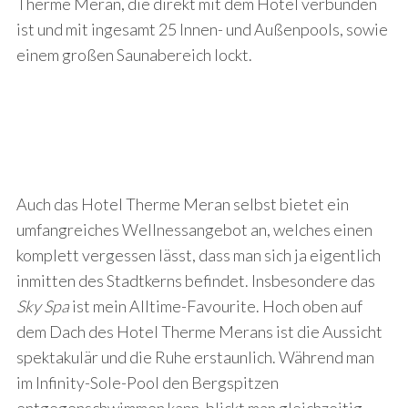
Therme Meran, die direkt mit dem Hotel verbunden
ist und mit ingesamt 25 Innen- und Außenpools, sowie
einem großen Saunabereich lockt.
Auch das Hotel Therme Meran selbst bietet ein
umfangreiches Wellnessangebot an, welches einen
komplett vergessen lässt, dass man sich ja eigentlich
inmitten des Stadtkerns befindet. Insbesondere das
S
Sky Spa
ist mein Alltime-Favourite. Hoch oben auf
e
a
dem Dach des Hotel Therme Merans ist die Aussicht
r
spektakulär und die Ruhe erstaunlich. Während man
c
im Infinity-Sole-Pool den Bergspitzen
h
f