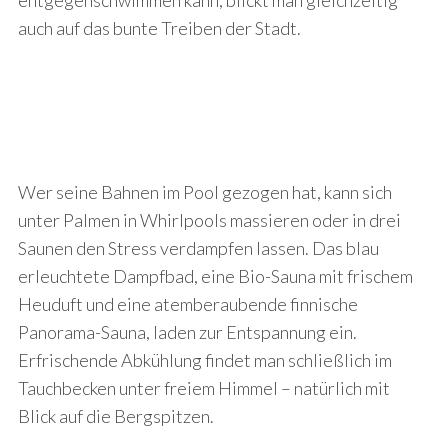
entgegenschwimmen kann, blickt man gleichzeitig
o
auch auf das bunte Treiben der Stadt.
r
:
Wer seine Bahnen im Pool gezogen hat, kann sich
unter Palmen in Whirlpools massieren oder in drei
Saunen den Stress verdampfen lassen. Das blau
erleuchtete Dampfbad, eine Bio-Sauna mit frischem
Heuduft und eine atemberaubende finnische
Panorama-Sauna, laden zur Entspannung ein.
Erfrischende Abkühlung findet man schließlich im
Tauchbecken unter freiem Himmel – natürlich mit
Blick auf die Bergspitzen.