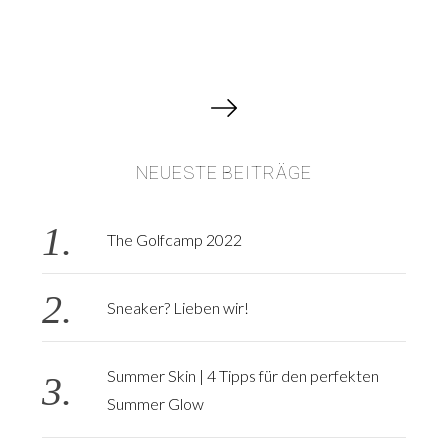
B
e
i
NEUESTE BEITRÄGE
t
r
a
The Golfcamp 2022
g
s
Sneaker? Lieben wir!
n
a
v
Summer Skin | 4 Tipps für den perfekten
i
Summer Glow
g