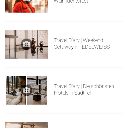
Weihnachtsfest
Travel Diary | Weekend
S
Getaway im EDELWEISS
e
a
r
c
h
f
Travel Diary | Die schönsten
o
Hotels in Südtirol
r
: