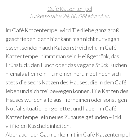
Café Katzentempel
Türkenstraße 29, 80799 München
Im Café Katzentempel wird Tierliebe ganz groß
geschrieben, denn hier kann man nicht nur vegan
essen, sondern auch Katzen streicheln. Im Café
Katzentempel nimmt man sein Heißgetränk, das
Frühstück, den Lunch oder das vegane Stück Kuchen
niemals allein ein – um einen herum befinden sich
stets die sechs Katzen des Hauses, die in dem Café
leben und sich frei bewegen können. Die Katzen des
Hauses wurden alle aus Tierheimen oder sonstigen
Notfallsituationen gerettet und haben im Café
Katzentempel ein neues Zuhause gefunden – inkl.
viiiiielen Kuscheleinheiten.
Aber auch der Gaumen kommt im Café Katzentempel