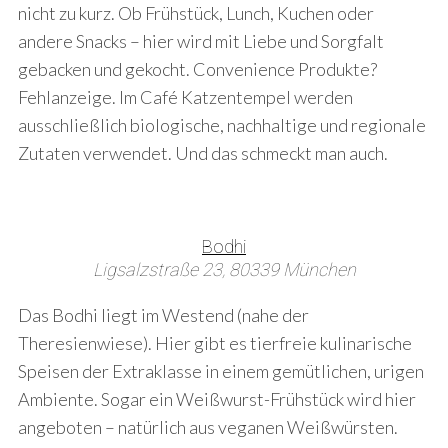
nicht zu kurz. Ob Frühstück, Lunch, Kuchen oder
andere Snacks – hier wird mit Liebe und Sorgfalt
gebacken und gekocht. Convenience Produkte?
Fehlanzeige. Im Café Katzentempel werden
ausschließlich biologische, nachhaltige und regionale
Zutaten verwendet. Und das schmeckt man auch.
Bodhi
Ligsalzstraße 23, 80339 München
Das Bodhi liegt im Westend (nahe der
Theresienwiese). Hier gibt es tierfreie kulinarische
Speisen der Extraklasse in einem gemütlichen, urigen
Ambiente. Sogar ein Weißwurst-Frühstück wird hier
angeboten – natürlich aus veganen Weißwürsten.