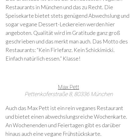
o
Restaurants in München und das zu Recht. Die
r
Speisekarte bietet stets genügend Abwechslung und
:
sogar vegane Dessert-Leckereien werden hier
angeboten. Qualität wird im Gratitude ganz groß
geschrieben und das merkt man auch. Das Motto des
Restaurants: “Kein Firlefanz. Kein Schickimicki.
Einfach natürlich essen.” Klasse!
Max Pett
Pettenkoferstraße 8, 80336 München
Auch das Max Pett ist ein rein veganes Restaurant
und bietet einen abwechslungsreiche Wochenkarte.
An Wochenenden und Feiertagen gibt es darüber
hinaus auch eine vegane Frühstückskarte.