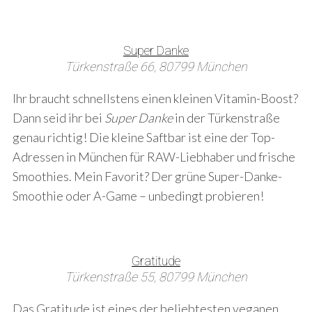
Super Danke
Türkenstraße 66, 80799 München
Ihr braucht schnellstens einen kleinen Vitamin-Boost?
Dann seid ihr bei
Super Danke
in der Türkenstraße
genau richtig! Die kleine Saftbar ist eine der Top-
Adressen in München für RAW-Liebhaber und frische
Smoothies. Mein Favorit? Der grüne Super-Danke-
Smoothie oder A-Game – unbedingt probieren!
S
e
a
Gratitude
r
Türkenstraße 55, 80799 München
c
h
Das Gratitude ist eines der beliebtesten veganen
f