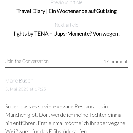
Previous article
Travel Diary | Ein Wochenende auf Gut Ising
Next article
lights by TENA – Uups-Momente? Von wegen!
Join the Conversation
1 Comment
s
Marie Busch
a
5. Mai 2023 at 17:25
y
s
Super, dass es so viele vegane Restaurants in
:
München gibt. Dort werde ich meine Tochter einmal
hin entführen. Erst einmal möchte ich ihr aber vegane
Weißwurst für das Frühstück kaufen.