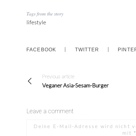
Tags from the story
lifestyle
FACEBOOK
TWITTER
PINTE
Previous article
Veganer Asia-Sesam-Burger
Leave a comment
Deine E-Mail-Adresse wird nicht v
mit