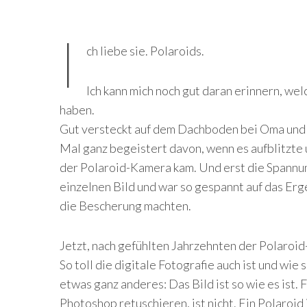
I
ch liebe sie. Polaroids.
Ich kann mich noch gut daran erinnern, wel
haben.
Gut versteckt auf dem Dachboden bei Oma und O
Mal ganz begeistert davon, wenn es aufblitzte 
der Polaroid-Kamera kam. Und erst die Spannun
einzelnen Bild und war so gespannt auf das Erg
die Bescherung machten.
Jetzt, nach gefühlten Jahrzehnten der Polaroid
So toll die digitale Fotografie auch ist und wie 
etwas ganz anderes: Das Bild ist so wie es ist. 
Photoshop retuschieren, ist nicht. Ein Polaroid