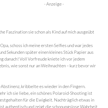
- Anzeige -
che Faszination sie schon als Kind auf mich ausgeübt
pa, schoss ich meine ersten Selfies und war jedes
und Sekunden später einen kleines Stück Papier aus
g danach! Voll Vorfreude kniete ich vor jedem
ebnis, wie sonst nur an Weihnachten – kurz bevor wir
-Abstinenz, kribbelte es wieder in den Fingern.
sehr ich sie liebe, ein schönes Polaroid-Shooting ist
Festgehalten für die Ewigkeit. Nachträglich etwas in
 ist authentisch und zeigt die schonungslose Wahrheit