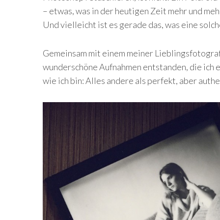
– etwas, was in der heutigen Zeit mehr und meh
Und vielleicht ist es gerade das, was eine solch
Gemeinsam mit einem meiner Lieblingsfotogra
wunderschöne Aufnahmen entstanden, die ich eu
wie ich bin: Alles andere als perfekt, aber authe