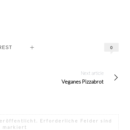
REST
0
Next article
Veganes Pizzabrot
eröffentlicht.
Erforderliche Felder sind
*
markiert