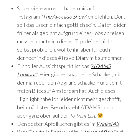
Super viele von euch haben mir auf
Instagram
“
The Avocado Show
“
empfohlen. Dort
soll das Essen einfach göttlich sein. Da ich leider
früher als geplant aufgrund eines Jobs abreisen
musste, konnte ich diesen Tipp leider nicht
selbst probieren, wollte ihn aber für euch
dennoch in dieses #TravelDiary mit aufnehmen.
Ein toller Aussichtspunkt ist das
“
A’DAMS
Lookout”
. Hier gibt es sogar eine Schaukel, mit
der man über den Abgrund schaukeln und somit
freien Blick auf Amsterdam hat. Auch dieses
Highlight habe ich leider nicht mehr geschafft,
beim nächsten Besuch steht A’DAMS Lookout
aber ganz oben auf der
To-Visit List
.
Den besten Apfelkuchen gibt es im
Winkel 43
!