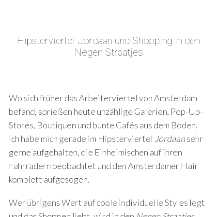
Hipsterviertel Jordaan und Shopping in den
Negen Straatjes
Wo sich früher das Arbeiterviertel von Amsterdam
befand, sprießen heute unzählige Galerien, Pop-Up-
Stores, Boutiquen und bunte Cafés aus dem Boden.
Ich habe mich gerade im Hipsterviertel
Jordaan
sehr
gerne aufgehalten, die Einheimischen auf ihren
Fahrrädern beobachtet und den Amsterdamer Flair
komplett aufgesogen.
Wer übrigens Wert auf coole individuelle Styles legt
und das Shoppen liebt, wird in den
Negen Straatjes
,