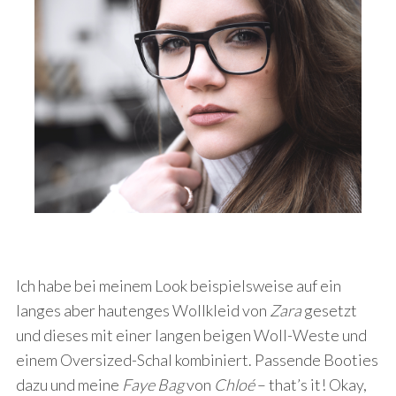
Ich habe bei meinem Look beispielsweise auf ein
langes aber hautenges Wollkleid von
Zara
gesetzt
und dieses mit einer langen beigen Woll-Weste und
einem Oversized-Schal kombiniert. Passende Booties
dazu und meine
Faye Bag
von
Chloé
– that’s it! Okay,