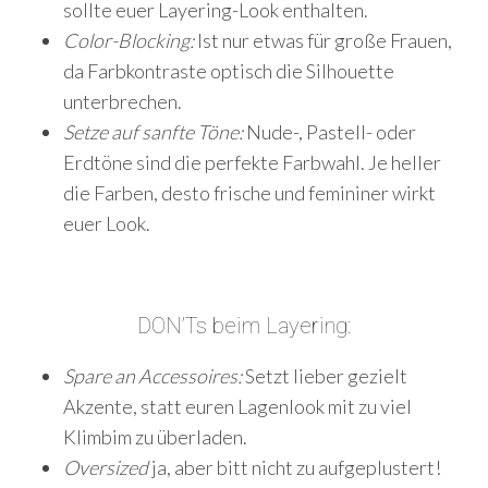
sollte euer Layering-Look enthalten.
Color-Blocking:
Ist nur etwas für große Frauen,
da Farbkontraste optisch die Silhouette
unterbrechen.
Setze auf sanfte Töne:
Nude-, Pastell- oder
Erdtöne sind die perfekte Farbwahl. Je heller
die Farben, desto frische und femininer wirkt
euer Look.
S
e
DON’Ts beim Layering:
a
r
Spare an Accessoires:
Setzt lieber gezielt
c
Akzente, statt euren Lagenlook mit zu viel
h
Klimbim zu überladen.
f
o
Oversized
ja, aber bitt nicht zu aufgeplustert!
r