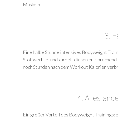
Muskeln.
S
e
3. F
a
r
c
Eine halbe Stunde intensives Bodyweight Train
h
Stoffwechsel und kurbelt diesen entsprechend a
f
noch Stunden nach dem Workout Kalorien verbre
o
r
:
4. Alles and
Ein großer Vorteil des Bodyweight Trainings: e