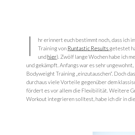
I
hr erinnert euch bestimmt noch, dass ich
Training von
Runtastic Results
getestet h
und
hier
). Zwölf lange Wochen habe ich 
und gekämpft. Anfangs war es sehr ungewohnt, 
Bodyweight Training „einzutauschen“. Doch das
durchaus viele Vorteile gegenüber dem klassisc
fördert es vor allem die Flexibilität. Weitere
Workout integrieren solltest, habe ich dir in d