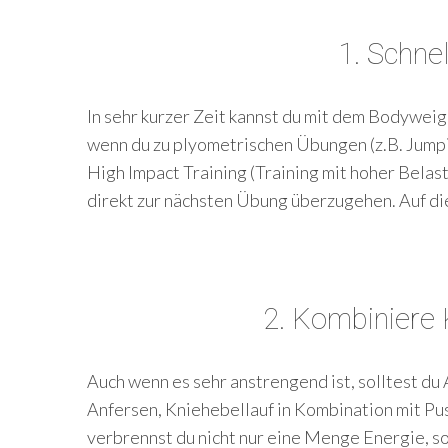
1. Schnel
In sehr kurzer Zeit kannst du mit dem Bodyweig
wenn du zu plyometrischen Übungen (z.B. Jumpi
High Impact Training (Training mit hoher Belas
direkt zur nächsten Übung überzugehen. Auf di
2. Kombiniere 
Auch wenn es sehr anstrengend ist, solltest du
Anfersen, Kniehebellauf in Kombination mit P
verbrennst du nicht nur eine Menge Energie, so