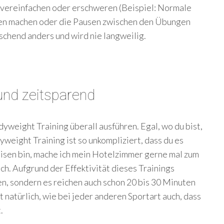
 vereinfachen oder erschweren (Beispiel: Normale
en machen oder die Pausen zwischen den Übungen
ischend anders und wird nie langweilig.
 und zeitsparend
yweight Training überall ausführen. Egal, wo du bist,
yweight Training ist so unkompliziert, dass du es
Reisen bin, mache ich mein Hotelzimmer gerne mal zum
ch. Aufgrund der Effektivität dieses Trainings
en, sondern es reichen auch schon 20 bis 30 Minuten
t natürlich, wie bei jeder anderen Sportart auch, dass
.