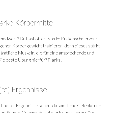
tarke Körpermitte
 Fremdwort? Du hast öfters starke Rückenschmerzen?
enen Körpergewicht trainieren, denn dieses stärkt
ämtliche Muskeln, die für eine ansprechende und
Die beste Übung hierfür? Planks!
(re) Ergebnisse
hneller Ergebnisse sehen, da sämtliche Gelenke und
s, Squats, Commandos etc. erfreuen sich großer