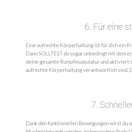
6. Für eine s
Eine aufrechte Körperhaltung ist für dich ein
Dann SOLLTEST du sogar unbedingt mit dem eig
deine gesamte Rumpfmuskulatur und aktiviert s
aufrechte Körperhaltung verantwortlich sind. 
7. Schnelle
Dank den funktionellen Bewegungen wirst du sc
Muskeln bewegt werden. Insbesondere Push-Up