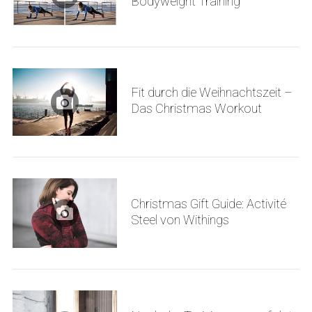
Bodyweight Training
Fit durch die Weihnachtszeit –
S
Das Christmas Workout
e
a
r
c
h
f
Christmas Gift Guide: Activité
o
Steel von Withings
r
: