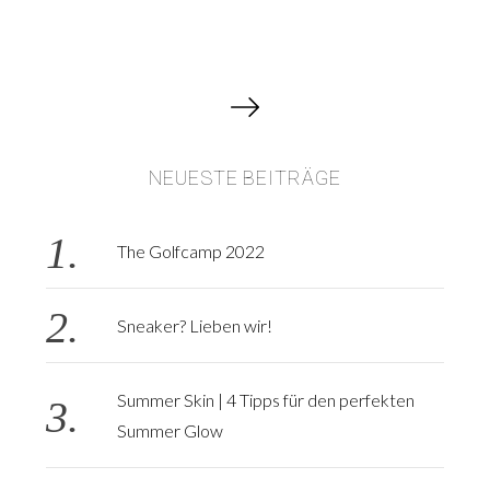
B
e
i
NEUESTE BEITRÄGE
t
r
a
The Golfcamp 2022
g
s
Sneaker? Lieben wir!
n
a
v
Summer Skin | 4 Tipps für den perfekten
i
Summer Glow
g
a