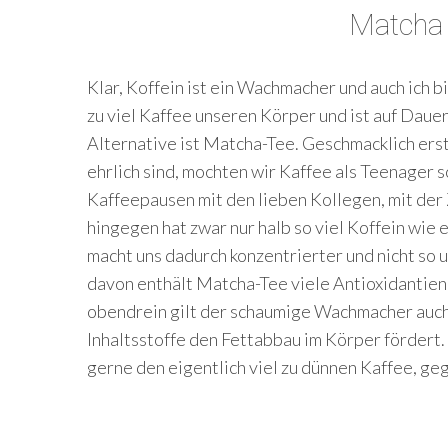
Matcha 
Klar, Koffein ist ein Wachmacher und auch ich b
zu viel Kaffee unseren Körper und ist auf Daue
Alternative ist Matcha-Tee. Geschmacklich ers
ehrlich sind, mochten wir Kaffee als Teenager 
Kaffeepausen mit den lieben Kollegen, mit der
hingegen hat zwar nur halb so viel Koffein wie 
macht uns dadurch konzentrierter und nicht so u
davon enthält Matcha-Tee viele Antioxidantien,
obendrein gilt der schaumige Wachmacher auch 
Inhaltsstoffe den Fettabbau im Körper fördert.
gerne den eigentlich viel zu dünnen Kaffee, g