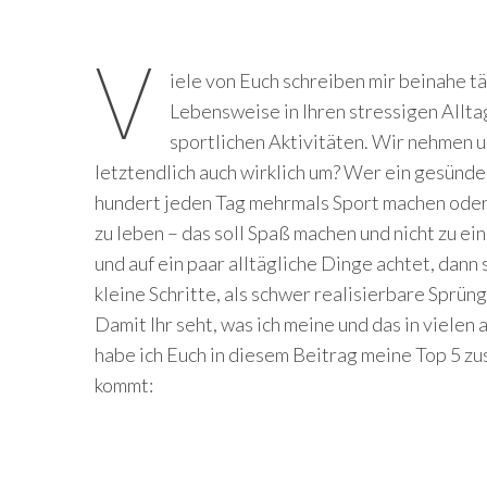
V
iele von Euch schreiben mir beinahe tä
Lebensweise in Ihren stressigen Allta
sportlichen Aktivitäten. Wir nehmen u
letztendlich auch wirklich um? Wer ein gesünde
hundert jeden Tag mehrmals Sport machen oder
zu leben – das soll Spaß machen und nicht zu e
und auf ein paar alltägliche Dinge achtet, dann
kleine Schritte, als schwer realisierbare Sprün
Damit Ihr seht, was ich meine und das in vielen
habe ich Euch in diesem Beitrag meine Top 5 z
kommt: