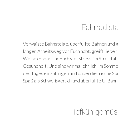
Fahrrad st
Verwaiste Bahnsteige, überfüllte Bahnen und g
langen Arbeitsweg vor Euch habt, greift lieber 
Weise erspart Ihr Euch viel Stress, im Streikfall
Gesundheit. Und sind wir mal ehrlich: Im Somme
des Tages einzufangen und dabei die frische So
Spaß als Schweißgeruch und überfüllte U-Bah
Tiefkühlgemüse