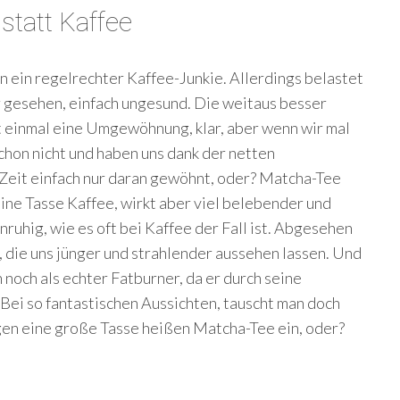
statt Kaffee
in ein regelrechter Kaffee-Junkie. Allerdings belastet
r gesehen, einfach ungesund. Die weitaus besser
t einmal eine Umgewöhnung, klar, aber wenn wir mal
schon nicht und haben uns dank der netten
 Zeit einfach nur daran gewöhnt, oder? Matcha-Tee
eine Tasse Kaffee, wirkt aber viel belebender und
nruhig, wie es oft bei Kaffee der Fall ist. Abgesehen
 die uns jünger und strahlender aussehen lassen. Und
noch als echter Fatburner, da er durch seine
 Bei so fantastischen Aussichten, tauscht man doch
egen eine große Tasse heißen Matcha-Tee ein, oder?