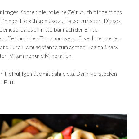
nlanges Kochen bleibt keine Zeit. Auch mir geht das
hnt immer Tiefkühlgemüse zu Hause zu haben. Dieses
s Gemüse, da es unmittelbar nach der Ernte
stoffe durch den Transportweg o.ä. verloren gehen
 wird Eure Gemüsepfanne zum echten Health-Snack
fen, Vitaminen und Mineralien.
 Tiefkühlgemüse mit Sahne o.ä. Darin verstecken
l Fett.