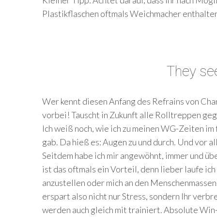
Plastikflaschen oftmals Weichmacher enthalten
They see
Wer kennt diesen Anfang des Refrains von Chamil
vorbei! Tauscht in Zukunft alle Rolltreppen ge
Ich weiß noch, wie ich zu meinen WG-Zeiten im 
gab. Da hieß es: Augen zu und durch. Und vor a
Seitdem habe ich mir angewöhnt, immer und übe
ist das oftmals ein Vorteil, denn lieber laufe ic
anzustellen oder mich an den Menschenmassen
erspart also nicht nur Stress, sondern Ihr verb
werden auch gleich mit trainiert. Absolute Win