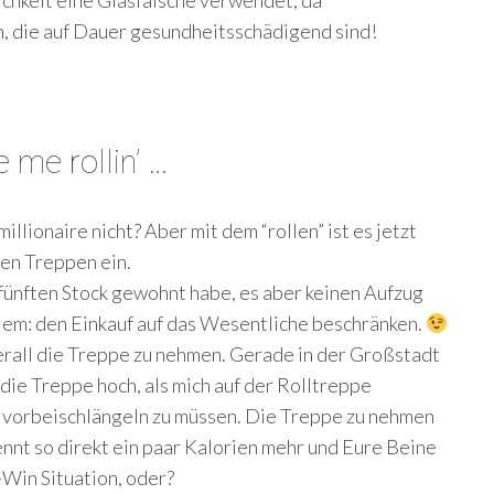
, die auf Dauer gesundheitsschädigend sind!
 me rollin’ …
lionaire nicht? Aber mit dem “rollen” ist es jetzt
gen Treppen ein.
fünften Stock gewohnt habe, es aber keinen Aufzug
llem: den Einkauf auf das Wesentliche beschränken.
rall die Treppe zu nehmen. Gerade in der Großstadt
h die Treppe hoch, als mich auf der Rolltreppe
 vorbeischlängeln zu müssen. Die Treppe zu nehmen
rennt so direkt ein paar Kalorien mehr und Eure Beine
-Win Situation, oder?