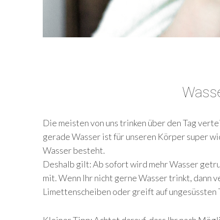
S
e
a
r
Wasse
c
h
f
Die meisten von uns trinken über den Tag verte
o
gerade Wasser ist für unseren Körper super wich
r
:
Wasser besteht.
Deshalb gilt: Ab sofort wird mehr Wasser getr
mit. Wenn Ihr nicht gerne Wasser trinkt, dann v
Limettenscheiben oder greift auf ungesüssten 
Kleiner Tipp: Achtet darauf, dass Ihr nach Mög