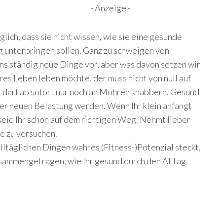
- Anzeige -
glich, dass sie nicht wissen, wie sie eine gesunde
g unterbringen sollen. Ganz zu schweigen von
ns ständig neue Dinge vor, aber was davon setzen wir
res Leben leben möchte, der muss nicht von null auf
 darf ab sofort nur noch an Möhren knabbern. Gesund
iner neuen Belastung werden. Wenn Ihr klein anfangt
 seid Ihr schon auf dem richtigen Weg. Nehmt lieber
ge zu versuchen.
 alltäglichen Dingen wahres (Fitness-)Potenzial steckt,
usammengetragen, wie Ihr gesund durch den Alltag