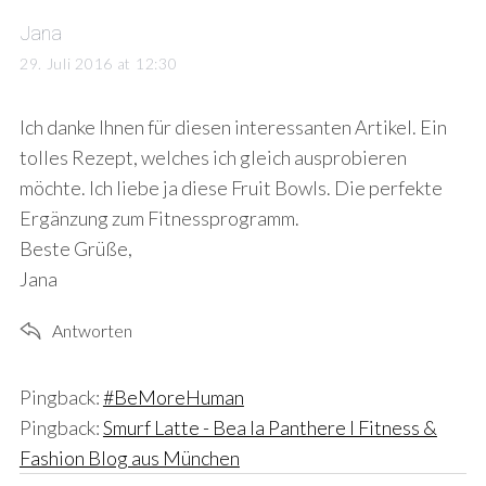
s
Jana
a
29. Juli 2016 at 12:30
y
s
Ich danke Ihnen für diesen interessanten Artikel. Ein
:
tolles Rezept, welches ich gleich ausprobieren
möchte. Ich liebe ja diese Fruit Bowls. Die perfekte
Ergänzung zum Fitnessprogramm.
Beste Grüße,
Jana
Antworten
Pingback:
#BeMoreHuman
Pingback:
Smurf Latte - Bea la Panthere I Fitness &
Fashion Blog aus München