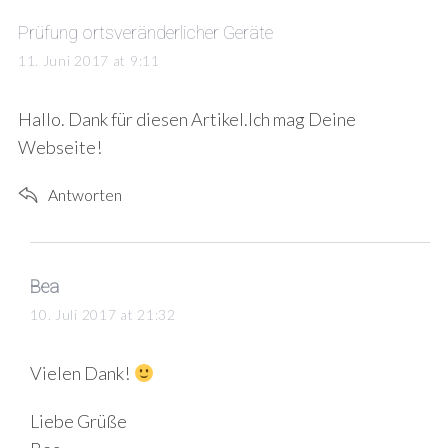
s
Prüfung ortsveränderlicher Geräte
a
11. Juni 2017 at 9:11
y
s
Hallo. Dank für diesen Artikel.Ich mag Deine
:
Webseite!
Antworten
s
Bea
a
10. Juli 2017 at 21:32
y
s
Vielen Dank!
:
Liebe Grüße