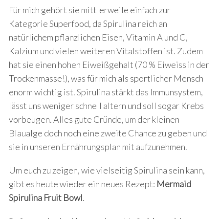
Für mich gehört sie mittlerweile einfach zur
Kategorie Superfood, da Spirulina reich an
natürlichem pflanzlichen Eisen, Vitamin A und C,
Kalzium und vielen weiteren Vitalstoffen ist. Zudem
hat sie einen hohen Eiweißgehalt (70 % Eiweiss in der
Trockenmasse!), was für mich als sportlicher Mensch
enorm wichtig ist. Spirulina stärkt das Immunsystem,
lässt uns weniger schnell altern und soll sogar Krebs
vorbeugen. Alles gute Gründe, um der kleinen
Blaualge doch noch eine zweite Chance zu geben und
sie in unseren Ernährungsplan mit aufzunehmen.
Um euch zu zeigen, wie vielseitig Spirulina sein kann,
gibt es heute wieder ein neues Rezept:
Mermaid
Spirulina Fruit Bowl
.