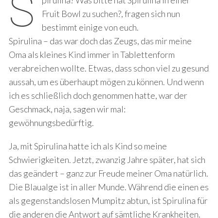
S
pirulina? Was bitte hat Spirulina in einer
Fruit Bowl zu suchen?, fragen sich nun
bestimmt einige von euch.
Spirulina – das war doch das Zeugs, das mir meine
Oma als kleines Kind immer in Tablettenform
verabreichen wollte. Etwas, dass schon viel zu gesund
aussah, um es überhaupt mögen zu können. Und wenn
ich es schließlich doch genommen hatte, war der
Geschmack, naja, sagen wir mal:
gewöhnungsbedürftig.
Ja, mit Spirulina hatte ich als Kind so meine
Schwierigkeiten. Jetzt, zwanzig Jahre später, hat sich
das geändert – ganz zur Freude meiner Oma natürlich.
Die Blaualge ist in aller Munde. Während die einen es
als gegenstandslosen Mumpitz abtun, ist Spirulina für
die anderen die Antwort auf sämtliche Krankheiten.