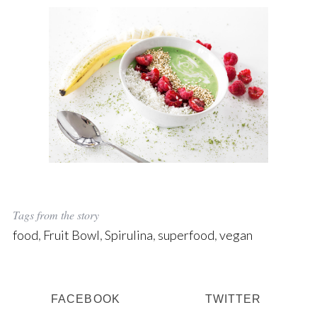
S
e
a
r
c
h
f
o
Tags from the story
r
:
food
,
Fruit Bowl
,
Spirulina
,
superfood
,
vegan
FACEBOOK
TWITTER