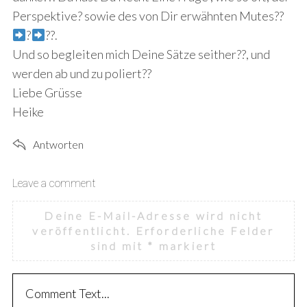
Perspektive? sowie des von Dir erwähnten Mutes??
?
??.
Und so begleiten mich Deine Sätze seither??, und
werden ab und zu poliert??
Liebe Grüsse
Heike
Antworten
Leave a comment
L
e
Deine E-Mail-Adresse wird nicht
a
veröffentlicht.
Erforderliche Felder
v
sind mit
*
markiert
e
a
c