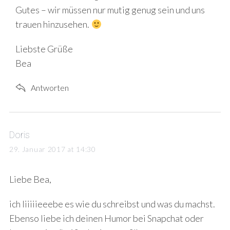
Gutes – wir müssen nur mutig genug sein und uns
trauen hinzusehen.
Liebste Grüße
Bea
Antworten
s
Doris
a
29. Januar 2017 at 14:30
y
s
Liebe Bea,
:
ich liiiiieeebe es wie du schreibst und was du machst.
Ebenso liebe ich deinen Humor bei Snapchat oder