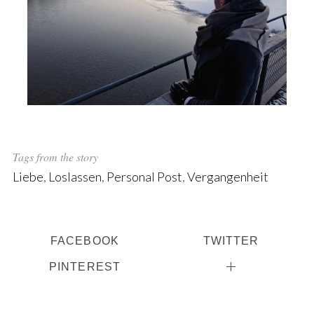
Tags from the story
Liebe
,
Loslassen
,
Personal Post
,
Vergangenheit
FACEBOOK
TWITTER
S
e
PINTEREST
a
r
c