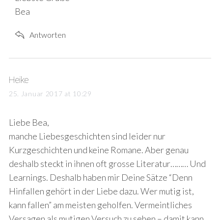
Bea
Antworten
s
Heike
a
25. Januar 2017 at 10:29
y
s
Liebe Bea,
:
manche Liebesgeschichten sind leider nur
Kurzgeschichten und keine Romane. Aber genau
deshalb steckt in ihnen oft grosse Literatur……… Und
Learnings. Deshalb haben mir Deine Sätze “Denn
Hinfallen gehört in der Liebe dazu. Wer mutig ist,
kann fallen” am meisten geholfen. Vermeintliches
Versagen als mutigen Versuch zu sehen – damit kann