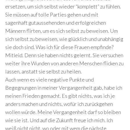
ersetzen, um sich selbst wieder “komplett” zu fühlen.
Sie müssen auf tolle Parties gehen und mit
sagenhaft gutaussehenden und erfolgreichen
Männern flirten, um es sich selbst zu beweisen. Um
sich selbst zu beweisen, wie glücklich und unabhängig
sie doch sind. Was ich für diese Frauen empfinde?
Mitleid. Denn sie haben nichts gelernt. Sie versuchen
weiter ihre Wunden von anderen Menschen flicken zu
lassen, anstatt sie selbst zu heilen.
Auch wenn es viele negative Punkte und
Begegnungen in meiner Vergangenheit gab, habe ich
meinen Frieden gemacht. Es gibt nichts, was ich je
anders machen und nichts, wofür ich zurückgehen
wollen würde. Meine Vergangenheit darf so bleiben
wie sie ist. Und auf die Zukunft freue ich mich. Ich
weiß nicht nicht, wo oder mit wem die nächste