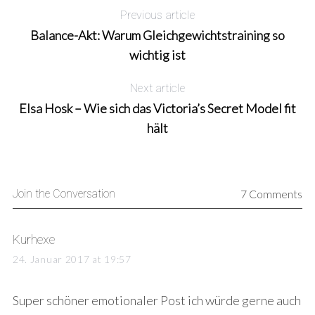
h
Previous article
f
Balance-Akt: Warum Gleichgewichtstraining so
o
wichtig ist
r
:
Next article
Elsa Hosk – Wie sich das Victoria’s Secret Model fit
hält
Join the Conversation
7 Comments
s
Kurhexe
a
24. Januar 2017 at 19:57
y
s
Super schöner emotionaler Post ich würde gerne auch