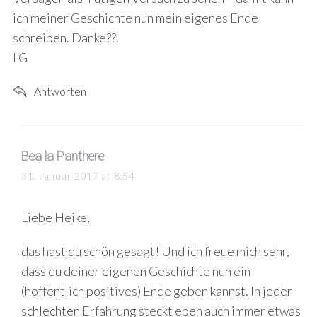
ich meiner Geschichte nun mein eigenes Ende
schreiben. Danke??.
LG
Antworten
s
Bea la Panthere
a
31. Januar 2017 at 8:54
y
s
Liebe Heike,
:
das hast du schön gesagt! Und ich freue mich sehr,
dass du deiner eigenen Geschichte nun ein
(hoffentlich positives) Ende geben kannst. In jeder
schlechten Erfahrung steckt eben auch immer etwas