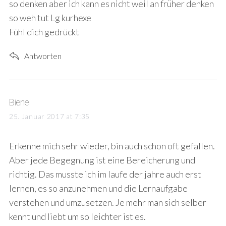
:
so denken aber ich kann es nicht weil an früher denken
so weh tut Lg kurhexe
Fühl dich gedrückt
Antworten
s
Biene
a
25. Januar 2017 at 7:35
y
s
Erkenne mich sehr wieder, bin auch schon oft gefallen.
:
Aber jede Begegnung ist eine Bereicherung und
richtig. Das musste ich im laufe der jahre auch erst
lernen, es so anzunehmen und die Lernaufgabe
verstehen und umzusetzen. Je mehr man sich selber
kennt und liebt um so leichter ist es.