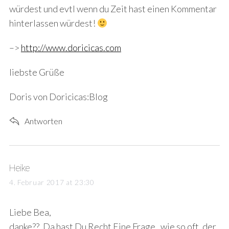
würdest und evtl wenn du Zeit hast einen Kommentar
hinterlassen würdest!
–>
http://www.doricicas.com
liebste Grüße
Doris von Doricicas:Blog
Antworten
s
Heike
a
4. Februar 2017 at 23:30
y
s
Liebe Bea,
:
danke??. Da hast Du Recht Eine Frage , wie so oft, der