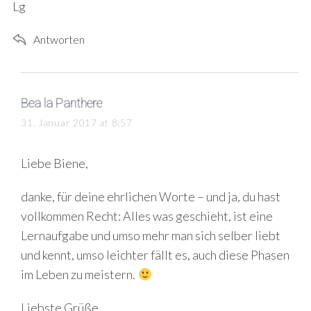
Lg
Antworten
s
Bea la Panthere
a
31. Januar 2017 at 8:57
y
s
Liebe Biene,
:
danke, für deine ehrlichen Worte – und ja, du hast
vollkommen Recht: Alles was geschieht, ist eine
Lernaufgabe und umso mehr man sich selber liebt
und kennt, umso leichter fällt es, auch diese Phasen
im Leben zu meistern.
Liebste Grüße