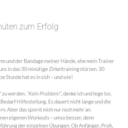
nuten zum Erfolg
mm und der Bandage meiner Hände, ehe mein Trainer
 uns in das 30-minütige Zirkeltraining stürzen. 30
e Stunde hat es in sich – und wie!
” zu werden.
“Kein Problem!”
, denke ich und lege los.
 Bedarf Hilfestellung. Es dauert nicht lange und die
rn. Aber das spornt mich nur noch mehr an.
inen eigenen Workouts – umso besser, denn
sführung der einzelnen Übungen. Ob Anfänger, Profi,