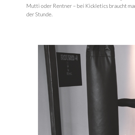
Mutti oder Rentner – bei Kickletics braucht m
der Stunde.
S
e
a
r
c
h
f
o
r
: