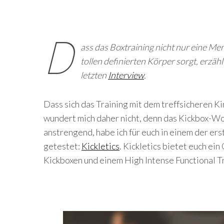
D
ass das Boxtraining nicht nur eine Me
tollen definierten Körper sorgt, erzäh
letzten
Interview
.
Dass sich das Training mit dem treffsicheren K
wundert mich daher nicht, denn das Kickbox-Wo
anstrengend, habe ich für euch in einem der er
getestet:
Kickletics
. Kickletics bietet euch e
Kickboxen und einem High Intense Functional Tr