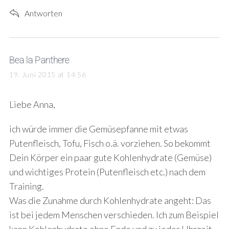
Antworten
s
Bea la Panthere
a
19. Juni 2015 at 14:56
y
s
Liebe Anna,
:
ich würde immer die Gemüsepfanne mit etwas
Putenfleisch, Tofu, Fisch o.ä. vorziehen. So bekommt
Dein Körper ein paar gute Kohlenhydrate (Gemüse)
und wichtiges Protein (Putenfleisch etc.) nach dem
Training.
Was die Zunahme durch Kohlenhydrate angeht: Das
ist bei jedem Menschen verschieden. Ich zum Beispiel