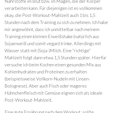
Nährstoffe im Blut bzw. im Magen, die der Körper
verarbeiten kann. Für diejenigen ist es vollkommen
okay, die Post-Workout-Mahlzeit auch 1 bis 1,5
Stunden nach dem Training zu sich zu nehmen. Ich habe
mir angewöhnt, dass ich unmittelbar nach meinem
Training einen kleinen Eiweißshake (natürlich aus
Sojaeiweiß und somit vegan) trinke. Allerdings mit
Wasser statt mit (Soja-)Milch. Eine “richtige”
Mahlzeit folgt dann etwa 1,5 Stunden später. Hierfür
versuche ich beim Kochen einen gesunden Mix aus
Kohlenhydraten und Proteinen zu erhalten
(beispielsweise Vollkorn-Nudeln mit Linsen-
Bolognese). Aber auch Fisch oder mageres
Hühnchenfleisch mit Gemüse eignen sich als ideale
Post-Workout-Mahlzeit.
Eine gute Ernährung nach dem Workout, sollte