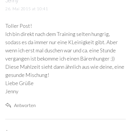
s
Jenny
a
26. Mai 2015 at 10:41
y
s
Toller Post!
:
Ich bin direkt nach dem Training selten hungrig,
sodass es da immer nur eine KLeinigkeit gibt. Aber
wenn ich erst mal duschen war und ca. eine Stunde
vergangen ist bekomme ich einen Bärenhunger :))
Diese Mahlzeit sieht dann ähnlich aus wie deine, eine
gesunde Mischung!
Liebe Grüße
Jenny
Antworten