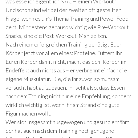
was esse ich eigentlich NACH einem Workout?
Und schon sind wir bei der zweiten oft gestellten
Frage, wenn es um’s Thema Training und Power Food
geht. Mindestens genauso wichtig wie Pre-Workout
Snacks, sind die Post-Workout-Mahlzeiten.
Nach einem erfolgreichen Training benötigt Euer
S
e
Körper jetzt vor allem eines: Proteine. Füttert Ihr
a
Euren Körper damit nicht, macht das dem Körper im
r
Endeffekt auch nichts aus – er verbrennt einfach die
c
eigene Muskulatur. Die, die Ihr zuvor so mühsam
h
f
versucht habt aufzubauen. Ihr seht also, dass Essen
o
nach dem Training nicht nur eine Empfehlung, sondern
r
wirklich wichtig ist, wenn Ihr am Strand eine gute
:
Figur machen wollt.
Wer sich insgesamt ausgewogen und gesund ernährt,
der hat auch nach dem Training noch genügend