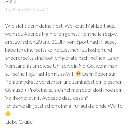
s
Anna
a
16. Juni 2015 at 21:09
y
s
Wie sieht denn deine Post-Workout-Mahlzeit aus,
:
wenn du Abends trainieren gehst? Komme ich bspw.
erst zwischen 20 und 21Uhr vom Sport nach Hause,
habe ich einerseits keine Lust mehr zu kochen und
andererseits sind Kohlenhydrate nach meinem Laien-
Verständnis um diese Uhrzeit ein No-Go, wenn man
auf seine Figur achten muss/will
Dann lieber auf
Kohlenhydrate verzichten und zumindest ein bisschen
Gemüse + Proteine zu sich nehmen oder doch noch ein
Vollkornbrot mit Avocado dazu essen?
Ich danke dir jetzt schon einmal für aufklärende Worte
Liebe Grüße