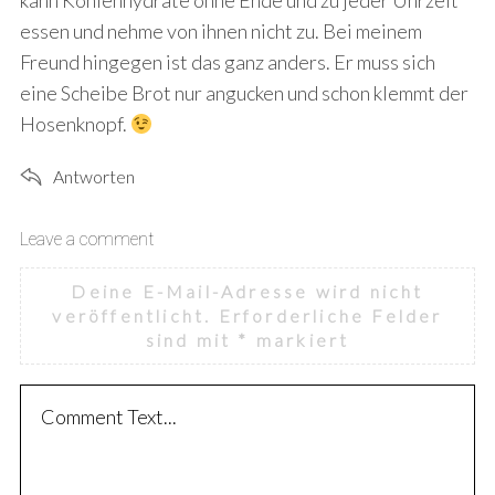
kann Kohlenhydrate ohne Ende und zu jeder Uhrzeit
essen und nehme von ihnen nicht zu. Bei meinem
Freund hingegen ist das ganz anders. Er muss sich
eine Scheibe Brot nur angucken und schon klemmt der
Hosenknopf.
Antworten
Leave a comment
L
e
Deine E-Mail-Adresse wird nicht
a
veröffentlicht.
Erforderliche Felder
v
sind mit
*
markiert
e
a
c
o
m