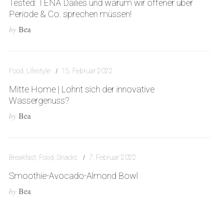
Tested: TENA Dailies und warum wir offener über
Periode & Co. sprechen müssen!
by
Bea
S
e
Food
,
Lifestyle
15. Februar 2022
a
r
Mitte Home | Lohnt sich der innovative
c
Wassergenuss?
h
by
Bea
f
o
r
:
Breakfast
,
Food
,
Snacks
7. Februar 2022
Smoothie-Avocado-Almond Bowl
by
Bea