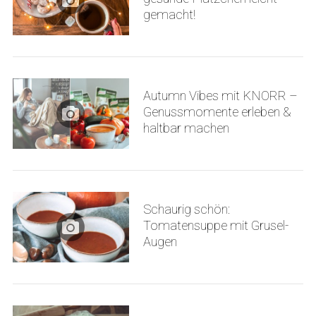
gemacht!
Autumn Vibes mit KNORR –
S
Genussmomente erleben &
e
haltbar machen
a
r
c
h
f
Schaurig schön:
o
Tomatensuppe mit Grusel-
r
Augen
: