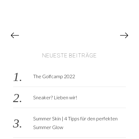
B
e
i
NEUESTE BEITRÄGE
t
r
a
The Golfcamp 2022
g
s
Sneaker? Lieben wir!
n
a
v
Summer Skin | 4 Tipps für den perfekten
i
Summer Glow
g